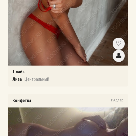
♡
👤
1
лайк
Лиза
·
Центральный
Конфетка
г.Адлер