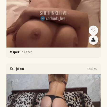
♡
👤
Мария
·
г.Адлер
Конфетка
г.Адлер