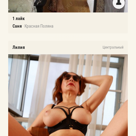
👤
1
лайк
Саня
·
Красная Поляна
Лилия
Центральный