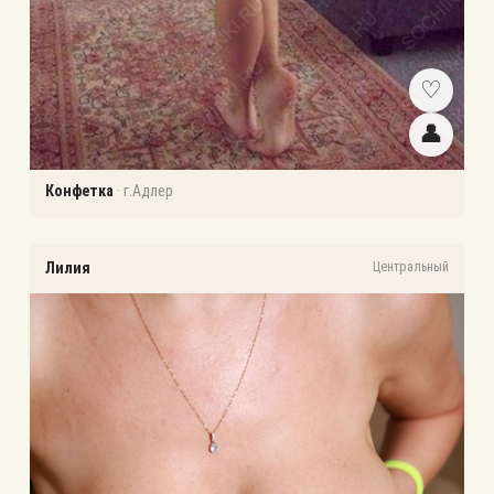
♡
👤
Конфетка
·
г.Адлер
Лилия
Центральный