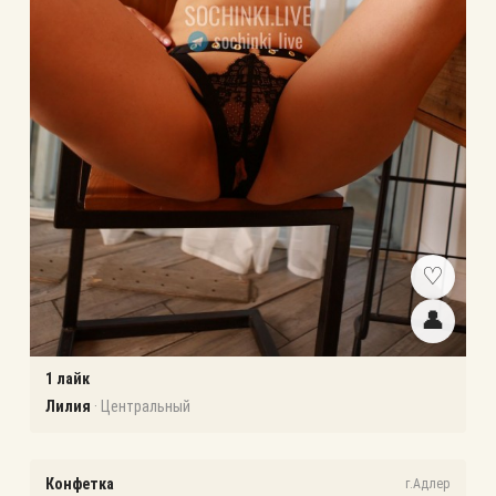
♡
👤
1
лайк
Лилия
·
Центральный
Конфетка
г.Адлер