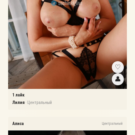
♡
👤
1
лайк
Лилия
·
Центральный
Алиса
Центральный