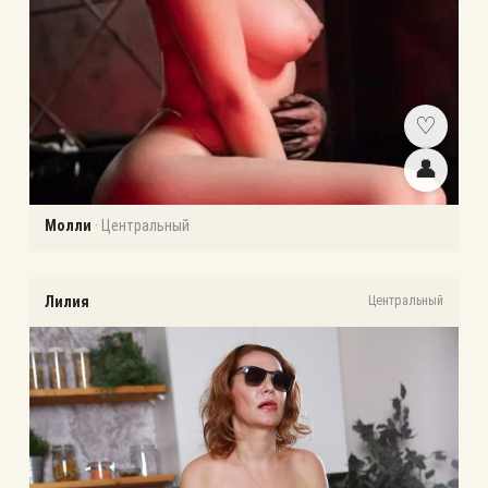
♡
👤
Молли
·
Центральный
Лилия
Центральный