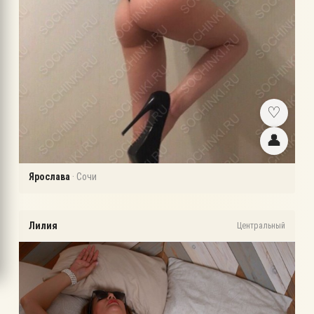
♡
👤
Ярослава
·
Сочи
Лилия
Центральный