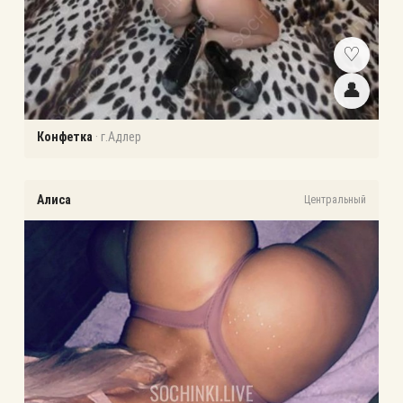
♡
👤
Конфетка
·
г.Адлер
Алиса
Центральный