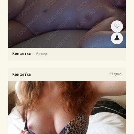
♡
👤
Конфетка
·
г.Адлер
Конфетка
г.Адлер