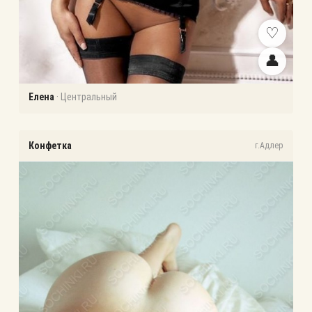
♡
👤
Елена
·
Центральный
Конфетка
г.Адлер