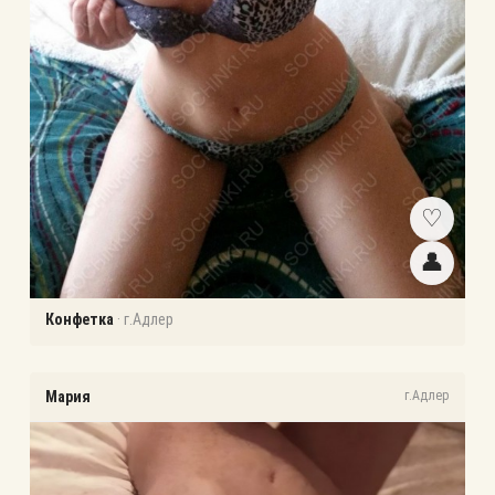
♡
👤
Конфетка
·
г.Адлер
Мария
г.Адлер