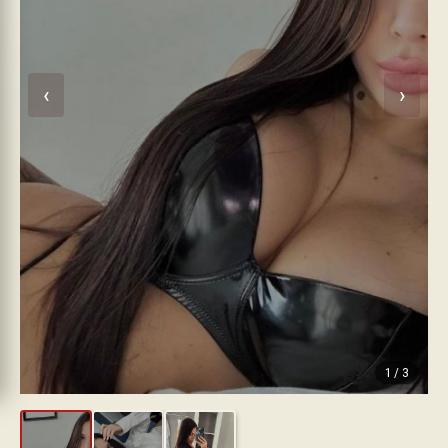
‹
›
1
/
3