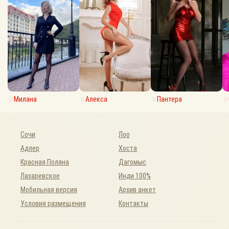
Милана
Алекса
Пантера
Сочи
Лоо
Адлер
Хоста
Красная Поляна
Дагомыс
Лазаревское
Инди 100%
Мобильная версия
Архив анкет
Условия размещения
Контакты