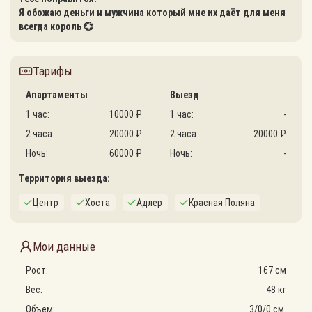
Я обожаю деньги и мужчина который мне их даёт для меня
всегда король 💞
Тарифы
Апартаменты
Выезд
1 час:
10000 ₽
1 час:
-
2 часа:
20000 ₽
2 часа:
20000 ₽
Ночь:
60000 ₽
Ночь:
-
Территория выезда:
Центр
Хоста
Адлер
Красная Поляна
Мои данные
Рост:
167 см
Вес:
48 кг
Объем:
3
/
0
/
0
см.