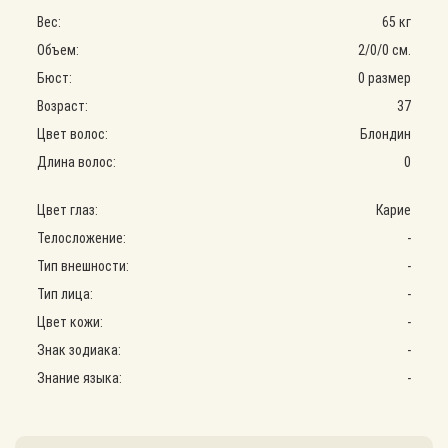
Вес:
65 кг
Объем:
2
/
0
/
0
см.
Бюст:
0 размер
Возраст:
37
Цвет волос:
Блондин
Длина волос:
0
Цвет глаз:
Карие
Телосложение:
-
Тип внешности:
-
Тип лица:
-
Цвет кожи:
-
Знак зодиака:
-
Знание языка:
-